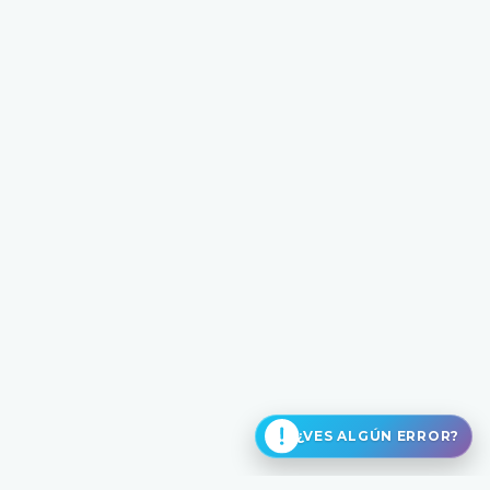
¿VES ALGÚN ERROR?