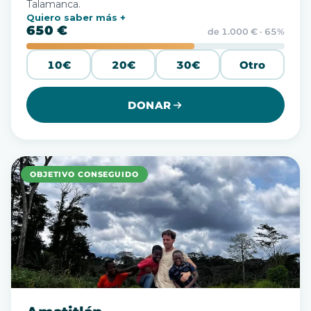
Talamanca.
Quiero saber más
650 €
de 1.000 € · 65%
10€
20€
30€
Otro
DONAR
OBJETIVO CONSEGUIDO