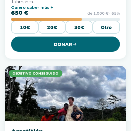
Talamanca.
Quiero saber más
650 €
de 1.000 € · 65%
10€
20€
30€
Otro
DONAR
OBJETIVO CONSEGUIDO