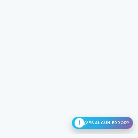
¿VES ALGÚN ERROR?