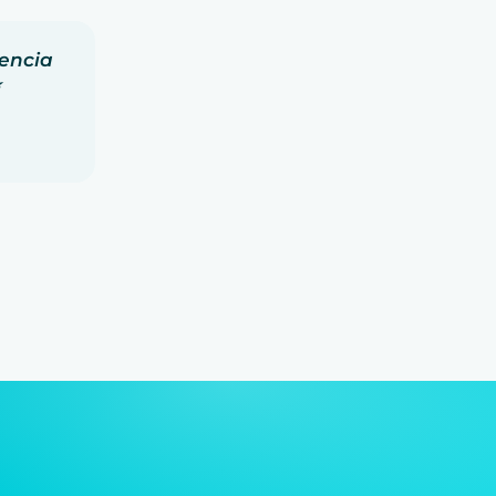
encia
í