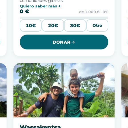
comunidades gitanas.
Quiero saber más
0 €
%
de 1.000 € · 0%
10€
20€
30€
Otro
DONAR
Wassakentsa