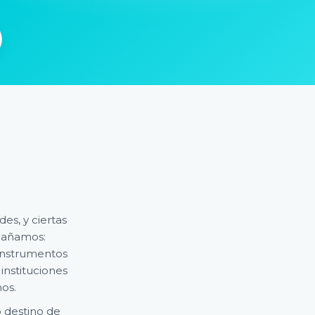
des, y ciertas
pañamos:
 instrumentos
instituciones
nos.
o destino de