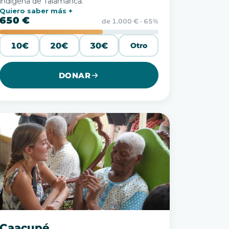
indígena de Talamanca.
Quiero saber más
650 €
de 1.000 € · 65%
10€
20€
30€
Otro
DONAR
Caacupé