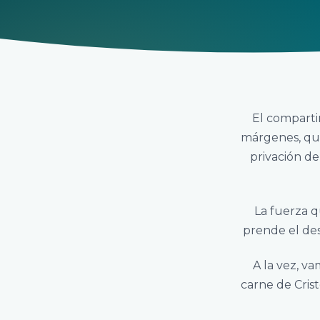
El compartir
márgenes, que
privación de 
La fuerza q
prende el de
A la vez, va
carne de Cris