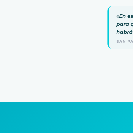
«En e
para q
habrá
SAN PA