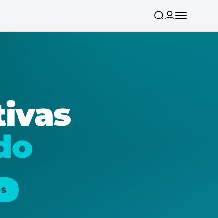
tivas
do
OS