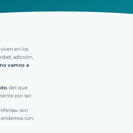
 viven en los
dad, adicción,
 no vamos a
ido
, del que
ente por ser.
riferias» son
entendemos con