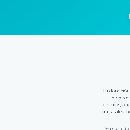
Tu donación c
necesid
pinturas, pa
musicales, h
loc
En caso de 