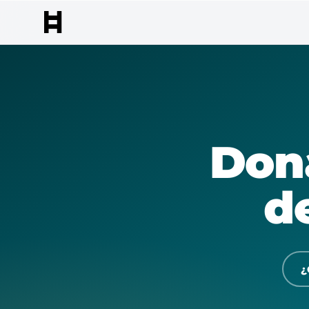
Dona
d
¿