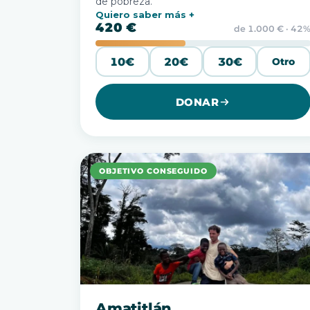
de pobreza.
Quiero saber más
420 €
de 1.000 € · 42
10€
20€
30€
Otro
DONAR
OBJETIVO CONSEGUIDO
Amatitlán