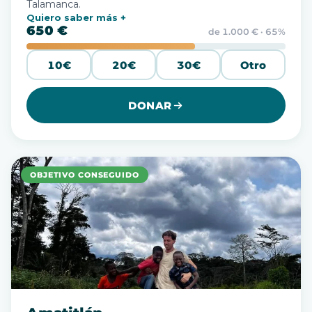
Talamanca.
Quiero saber más
650 €
de 1.000 € · 65%
10€
20€
30€
Otro
DONAR
OBJETIVO CONSEGUIDO