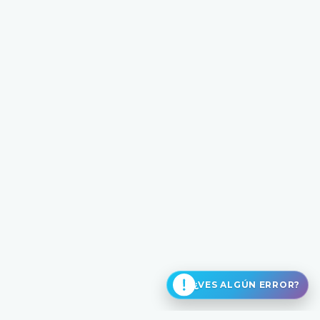
¿VES ALGÚN ERROR?