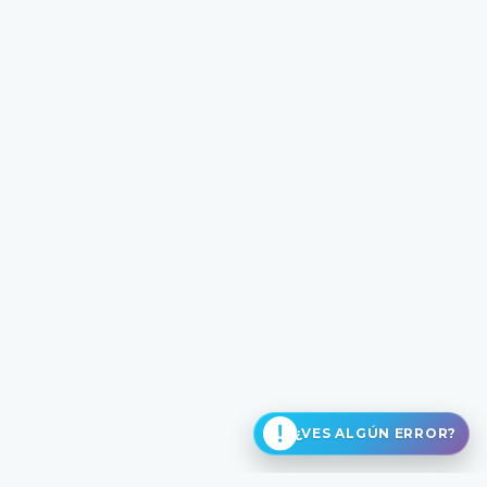
¿VES ALGÚN ERROR?