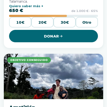
Talamanca.
Quiero saber más
650 €
de 1.000 € · 65%
10€
20€
30€
Otro
DONAR
OBJETIVO CONSEGUIDO