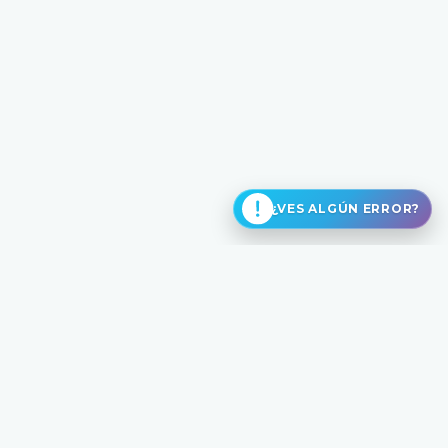
¿VES ALGÚN ERROR?
Facebook
Spotify
LinkedIn
YouTube
Instagram
¿Quieres enterarte de todo?