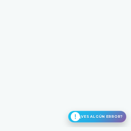
¿VES ALGÚN ERROR?