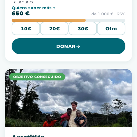
Talamanca.
Quiero saber más
650 €
de 1.000 € · 65%
10€
20€
30€
Otro
DONAR
OBJETIVO CONSEGUIDO